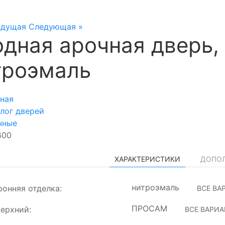
ыдущая
Следующая »
одная арочная дверь,
троэмаль
ная
лог дверей
чные
600
ХАРАКТЕРИСТИКИ
ДОПО
нитроэмаль
онняя отделка:
ВСЕ ВА
ПРОСАМ
ерхний:
ВСЕ ВАРИ