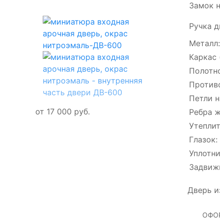
Замок 
Ручка д
Металл:
Каркас 
Полотно
Против
Петли н
от
17 000
руб.
Ребра ж
Утеплит
Глазок:
Уплотни
Задвиж
Дверь и
ОФО