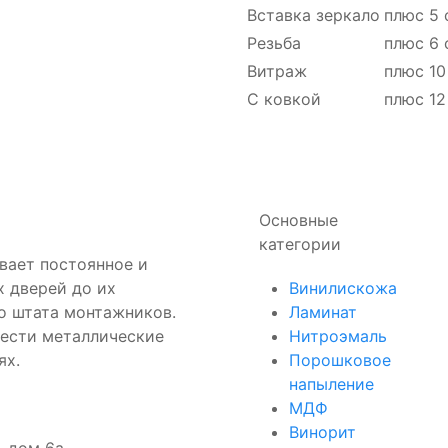
Вставка зеркало
плюс 5 
Резьба
плюс 6 
Витраж
плюс 10
С ковкой
плюс 12
Основные
категории
вает постоянное и
х дверей до их
Винилискожа
о штата монтажников.
Ламинат
рести металлические
Нитроэмаль
ях.
Порошковое
напыление
МДФ
Винорит
, дом 6а