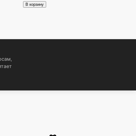
В корзину
осам,
итает