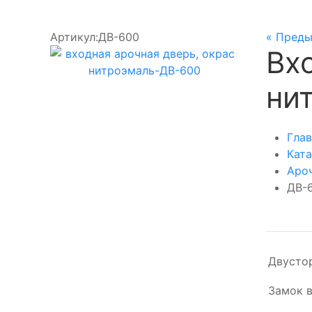
Артикул:
ДВ-600
« Пред
Вх
ни
Глав
Ката
Аро
ДВ-
Двустор
Замок в