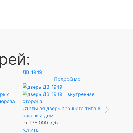
рей:
ДВ-1949
ДВ-1769
Подробнее
рь с
Арочная
дерева
вставка
Стальная дверь арочного типа в
от 210 0
частный дом
Купить
от 135 000 руб.
В корзину
Купить