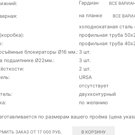
Гардиан
нижний:
ВСЕ ВАРИА
на планке
верная:
ВСЕ ВАРИ
холоднокатаная сталь 
(коробка):
профильная труба 50х
:
профильная труба 40х
осъёмные блокираторы Ø16 мм.:
3 шт.
а подшипнике Ø22мм.:
3 шт.
ёсткости:
2 шт.
ель:
URSA
отсутствует
тель:
двухконтурный
ка:
по желанию
зготавливается по размерам вашего проёма (цена указ
РМИТЬ ЗАКАЗ
ОТ 17 000 РУБ.
В КОРЗИНУ