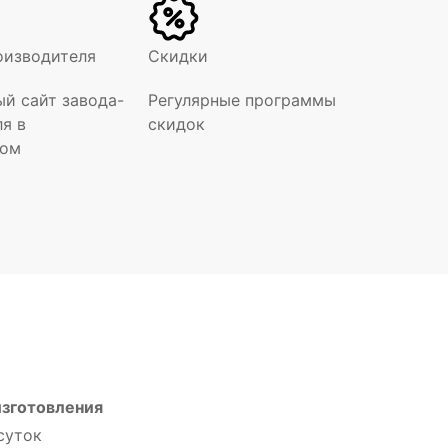
оизводителя
Скидки
й сайт завода-
Регулярные программы
ля в
скидок
ном
изготовления
суток